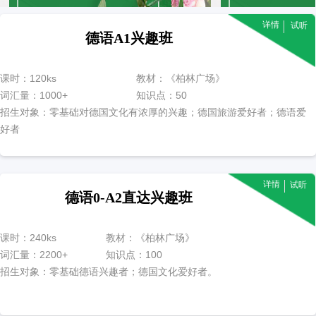
详情
试听
德语A1兴趣班
课时：120ks
教材：《柏林广场》
词汇量：1000+
知识点：50
招生对象：零基础
对德国文化有浓厚的兴趣；德国旅游爱好者；德语爱
好者
教师授课-“惠”学德语
详情
72
折
试听
现报名低至
！
德语0-A2直达兴趣班
打造专属于你的储物柜
课时：240ks
教材：《柏林广场》
极简主义风格的居室设计
词汇量：2200+
知识点：100
招生对象：零基础
德语兴趣者；德国文化爱好者。
了解更多