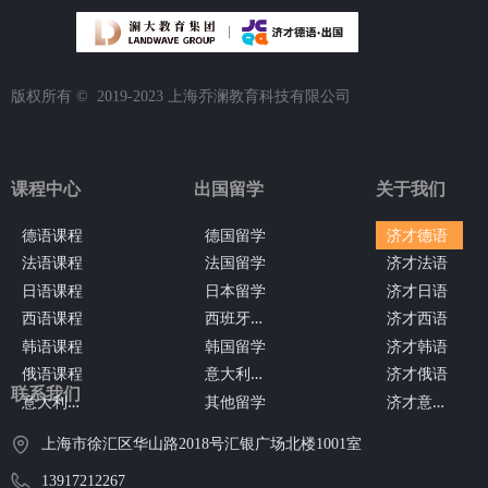
版权所有 ©  2019-2023
上海乔澜教育科技有限公司
课程中心
出国留学
关于我们
德语课程
德国留学
济才德语
法语课程
法国留学
济才法语
日语课程
日本留学
济才日语
西
班牙留学
西语课程
济才西语
韩语课程
韩国留学
济才韩语
意
大利留学
俄语课程
济才俄语
联系我们
意
大利语课程
济
才意大利语
其他留学
上海市徐汇区华山路2018号汇银广场北楼1001室
13917212267